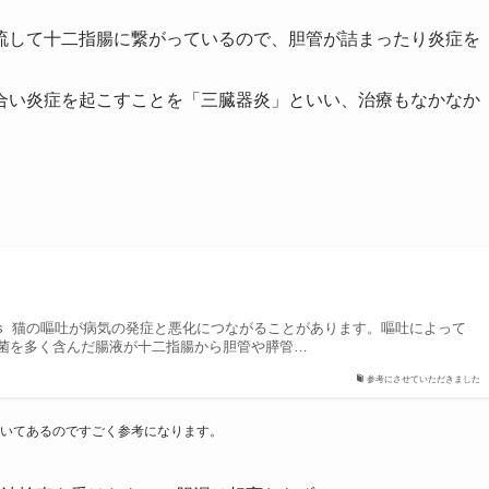
流して十二指腸に繋がっているので、胆管が詰まったり炎症を
合い炎症を起こすことを「三臓器炎」といい、治療もなかなか
riaditis 猫の嘔吐が病気の発症と悪化につながることがあります。嘔吐によって
菌を多く含んだ腸液が十二指腸から胆管や膵管…
参考にさせていただきました
いてあるのですごく参考になります。