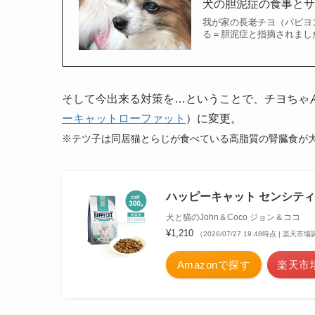
犬の胆泥症の食事と
我が家の長老チヨ（パピヨン
る＝胆泥症と指摘されまし
そして今出来る対策を…ということで、チヨちゃ
ーキャットローファット
）に変更。
※テツ子は同居猫とらじが食べている高脂質の腎臓食が
ハッピーキャット センシティブ
犬と猫のJohn＆Coco ジョン＆ココ
¥1,210
（2026/07/27 19:48時点 | 楽天市
Amazonで探す
楽天市