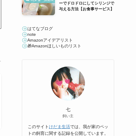
ーでドロドロにしてシリンジで
与える方法【お食事サービス】
はてなブログ
note
Amazonアイデアリスト
🎁Amazonほしいものリスト
…
七
飼い主
このサイト
けだま生活
では、我が家のペッ
トの飼育に関する記録を公開しています。