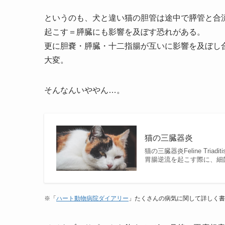
というのも、犬と違い猫の胆管は途中で膵管と合
起こす＝膵臓にも影響を及ぼす恐れがある。
更に胆嚢・膵臓・十二指腸が互いに影響を及ぼし
大変。
そんなんいややん…。
猫の三臓器炎
猫の三臓器炎Feline T
胃腸逆流を起こす際に、細
※「
ハート動物病院ダイアリー
」たくさんの病気に関して詳しく書