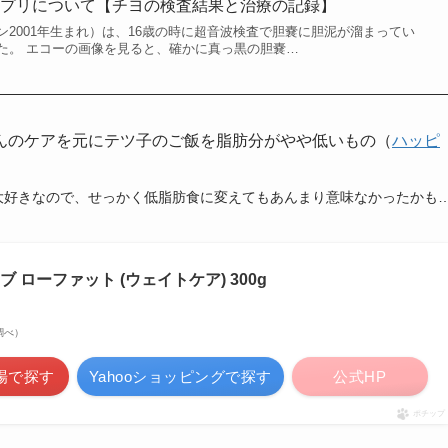
サプリについて【チヨの検査結果と治療の記録】
2001年生まれ）は、16歳の時に超音波検査で胆嚢に胆泥が溜まってい
た。 エコーの画像を見ると、確かに真っ黒の胆嚢…
んのケアを元にテツ子のご飯を脂肪分がやや低いもの（
ハッピ
大好きなので、せっかく低脂肪食に変えてもあんまり意味なかったかも
 ローファット (ウェイトケア) 300g
場調べ）
場で探す
Yahooショッピングで探す
公式HP
ポチップ