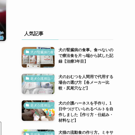
人気記事
犬の腎臓病の食事。食べないの
犬の腎臓病の食事
で療法食を片っ端から試した記
録【治療3年目】
犬のおむつを人間用で代用する
老犬介護用品・歩行補助
場合の選び方【各メーカー比
較・尻尾穴など】
犬の介護ハーネスを手作り。1
老犬介護用品・歩行補助
日中つけていられるベルトを自
作しました【作り方・仕組み・
材料など】
犬猫の流動食の作り方。ミキサ
高栄養・流動食【犬の腎臓病】