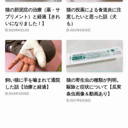
猫の胆泥症の治療（薬・サ
猫の投薬による食道炎に注
プリメント）と経過【きれ
意したいと思った話（犬
いになりました！】
も）
2023年6月12日
2021年6月20日
飼い猫に手を噛まれて通院
猫の寄生虫の種類が判明。
した話【治療と経過】
駆除と症状について【瓜実
条虫画像＆動画あり】
2019年3月29日
2017年9月28日