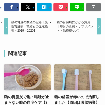
猫の腎臓の数値の記録【慢
猫の腎臓病にかかる費用
性腎臓病・腎結石の血液検
【毎月の食費・サプリメン
査＊2019～2020】
ト・治療費など】
関連記事
猫の胃腸炎で泡・嘔吐が止
猫の歯茎が赤いので治療し
まらない時の自宅ケア【3
ました【原因は吸収病巣】