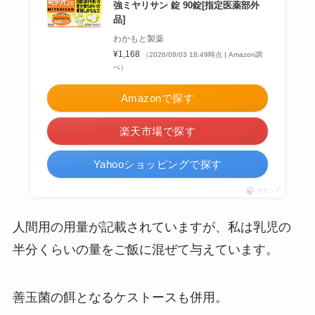
強ミヤリサン 錠 90錠[指定医薬部外
品]
わかもと製薬
¥1,168
（2026/08/03 18:49時点 | Amazon調
べ）
Amazonで探す
楽天市場で探す
Yahooショッピングで探す
ポチップ
人間用の用量が記載されていますが、私は乳児の
半分くらいの量をご飯に混ぜて与えています。
善玉菌の餌となるケストースも併用。