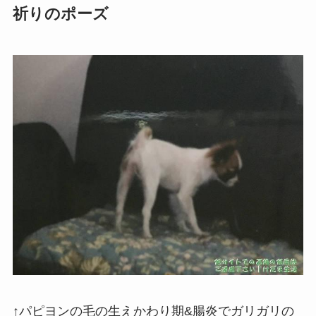
祈りのポーズ
↑パピヨンの毛の生えかわり期&腸炎でガリガリの