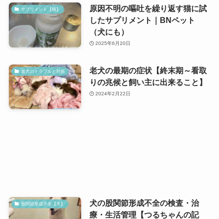
原因不明の嘔吐を繰り返す猫に試
サプリメント【猫】
したサプリメント｜BNペット
（犬にも）
2025年6月20日
老犬の最期の症状【終末期～看取
老犬のトラブルと対処
りの兆候と飼い主に出来ること】
2024年2月22日
犬の股関節形成不全の検査・治
股関節形成不全【犬】
療・生活管理【つるちゃんの記