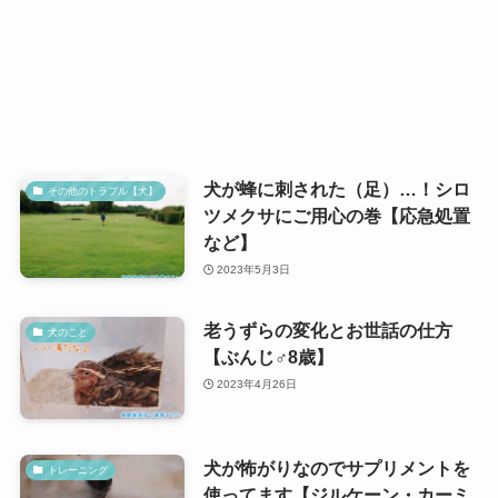
犬が蜂に刺された（足）…！シロ
その他のトラブル【犬】
ツメクサにご用心の巻【応急処置
など】
2023年5月3日
老うずらの変化とお世話の仕方
犬のこと
【ぶんじ♂8歳】
2023年4月26日
犬が怖がりなのでサプリメントを
トレーニング
使ってます【ジルケーン・カーミ