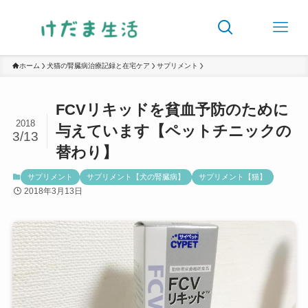
ホーム
犬猫の腎臓病治療記録と在宅ケア
サプリメント
FCVリキッドを貧血予防のために
2018
与えています【ペットチニックの
3/13
替わり】
サプリメント
サプリメント【犬の腎臓病】
サプリメント【猫】
2018年3月13日