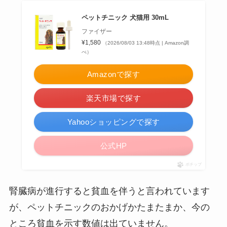
ペットチニック 犬猫用 30mL
ファイザー
¥1,580
（2026/08/03 13:48時点 | Amazon調
べ）
Amazonで探す
楽天市場で探す
Yahooショッピングで探す
公式HP
ポチップ
腎臓病が進行すると貧血を伴うと言われています
が、ペットチニックのおかげかたまたまか、今の
ところ貧血を示す数値は出ていません。