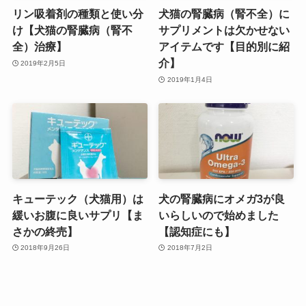
リン吸着剤の種類と使い分
犬猫の腎臓病（腎不全）に
け【犬猫の腎臓病（腎不
サプリメントは欠かせない
全）治療】
アイテムです【目的別に紹
介】
2019年2月5日
2019年1月4日
キューテック（犬猫用）は
犬の腎臓病にオメガ3が良
緩いお腹に良いサプリ【ま
いらしいので始めました
さかの終売】
【認知症にも】
2018年9月26日
2018年7月2日