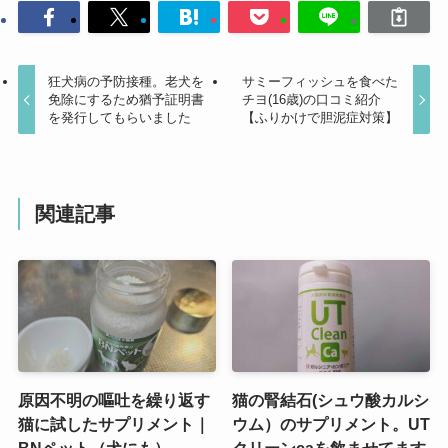
狂犬病の予防接種。老犬を
サミーフィッシュを食べた
免除にするため猶予証明書
チヨ(16歳)の口コミ紹介
を発行してもらいました
【ふりかけで胆泥症対策】
関連記事
原因不明の嘔吐を繰り返す
猫の腎結石(シュウ酸カルシ
猫に試したサプリメント｜
ウム）のサプリメント。UT
BNペット（犬にも）
クリーンcaを飲ませてます