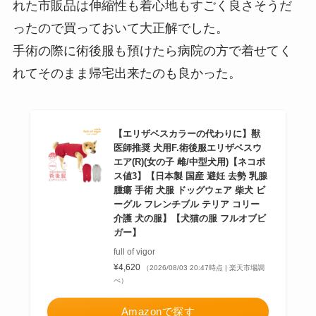
れた市販品は伸縮性も着心地もすごく良さそうだ
ったので買っておいて大正解でした。
手術の際に術後服も預けたら病院の方で着せてく
れてそのまま帰宅出来たのも良かった。
【エリザベスカラーの代わりに】獣
医師推奨 犬用F.術後服エリザベスウ
エア(R)(女の子 雌/中型犬用)【ネコポ
ス値3】【日本製 国産 避妊 去勢 乳腺
腫瘍 手術 犬服 ドッグウェア 柴犬 ビ
ーグル フレンチブル テリア コリー
介護 犬の服】【犬猫の服 フルオブビ
ガー】
full of vigor
¥4,620
（2026/08/03 20:47時点 | 楽天市場調
べ）
Amazonで探す