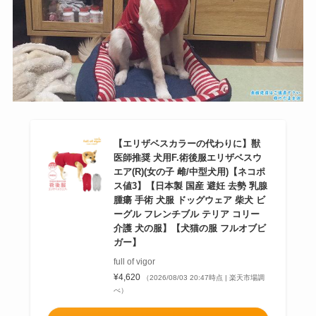
【エリザベスカラーの代わりに】獣
医師推奨 犬用F.術後服エリザベスウ
エア(R)(女の子 雌/中型犬用)【ネコポ
ス値3】【日本製 国産 避妊 去勢 乳腺
腫瘍 手術 犬服 ドッグウェア 柴犬 ビ
ーグル フレンチブル テリア コリー
介護 犬の服】【犬猫の服 フルオブビ
ガー】
full of vigor
¥4,620
（2026/08/03 20:47時点 | 楽天市場調
べ）