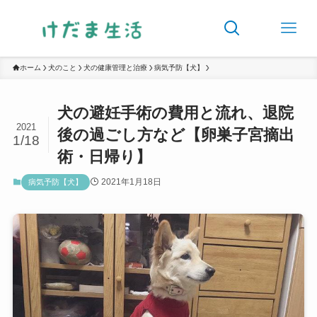
ホーム
犬のこと
犬の健康管理と治療
病気予防【犬】
犬の避妊手術の費用と流れ、退院
2021
後の過ごし方など【卵巣子宮摘出
1/18
術・日帰り】
2021年1月18日
病気予防【犬】