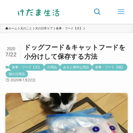
ホーム
犬のこと
犬の日常ケア
食事・フード【犬】
ドッグフード＆キャットフードを
2020
7/22
小分けして保存する方法
食事・フード【犬】
日用品
あると便利な用品
食事・フード【猫】
猫の日用品
2020年7月22日