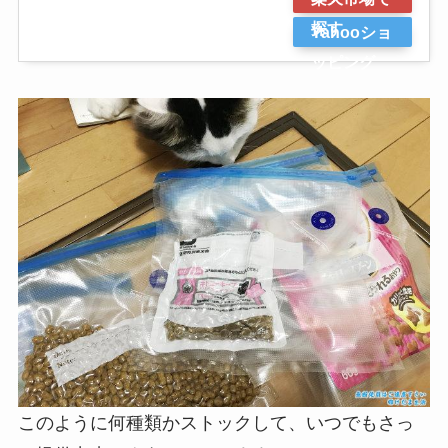
探す
Yahooショ
ッピング
このように何種類かストックして、いつでもさっ