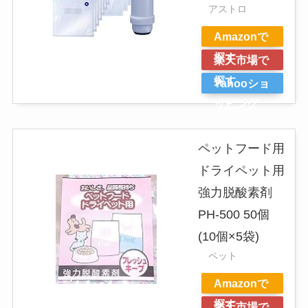
アストロ
Amazonで
探す
楽天市場で
探す
Yahooショ
ッピング
ペットフード用
ドライペット用
強力脱酸素剤
PH-500 50個
(10個×5袋)
ペット
Amazonで
探す
楽天市場で