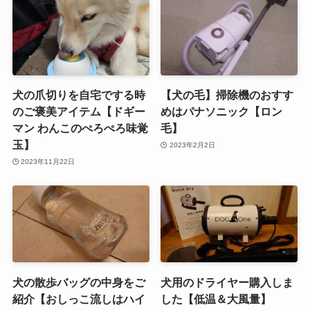
犬の爪切りを自宅でする時
【犬の毛】掃除機のおすす
のご褒美アイテム【ドギー
めはパナソニック【ロン
マン わんこのぺろぺろ味覚
毛】
玉】
2023年2月2日
2023年11月22日
犬の散歩バッグの中身をご
犬用のドライヤー購入しま
紹介【おしっこ流しはハイ
した【低温＆大風量】