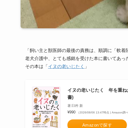
「飼い主と獣医師の最後の責務は、順調に「軟着
老犬介護中、とても感銘を受けた本に書いてあっ
その本は「
イヌの老いじたく
」
イヌの老いじたく 年を重ね
書)
著:臼杵 新
¥990
（2026/08/06 13:47時点 | Amazon調
Amazonで探す