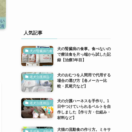
人気記事
犬の腎臓病の食事。食べないの
犬の腎臓病の食事
で療法食を片っ端から試した記
録【治療3年目】
犬のおむつを人間用で代用する
老犬介護用品・歩行補助
場合の選び方【各メーカー比
較・尻尾穴など】
犬の介護ハーネスを手作り。1
老犬介護用品・歩行補助
日中つけていられるベルトを自
作しました【作り方・仕組み・
材料など】
犬猫の流動食の作り方。ミキサ
高栄養・流動食【犬の腎臓病】