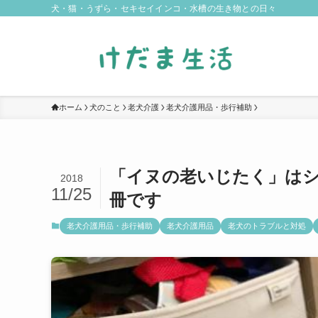
犬・猫・うずら・セキセイインコ・水槽の生き物との日々
ホーム
犬のこと
老犬介護
老犬介護用品・歩行補助
「イヌの老いじたく」は
2018
11/25
冊です
老犬介護用品・歩行補助
老犬介護用品
老犬のトラブルと対処