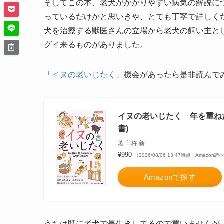
そしてこの本、老犬がかかりやすい病気の解説に
っているだけかと思いきや、とても丁寧で詳しく
犬を治療する獣医さんの立場から老犬の飼い主と
グイ来るものがありました。
「
イヌの老いじたく
」機会があったら是非読んで
イヌの老いじたく 年を重ね
書)
著:臼杵 新
¥990
（2026/08/06 13:47時点 | Amazon調
Amazonで探す
うちは既に老犬で長生きしてるので買いませんが