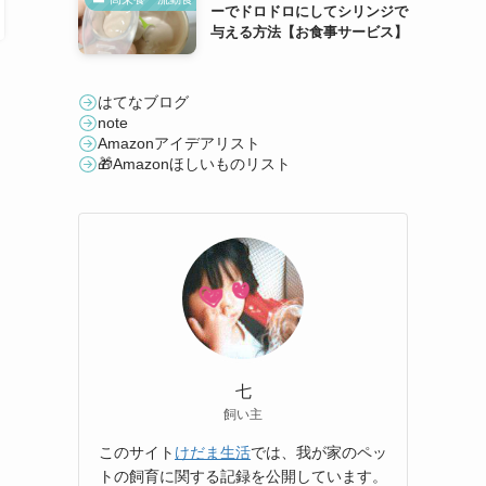
ーでドロドロにしてシリンジで
与える方法【お食事サービス】
はてなブログ
note
Amazonアイデアリスト
🎁Amazonほしいものリスト
七
飼い主
このサイト
けだま生活
では、我が家のペッ
トの飼育に関する記録を公開しています。